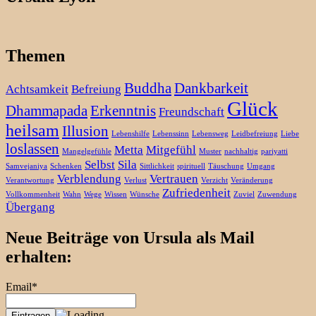
Themen
Buddha
Dankbarkeit
Achtsamkeit
Befreiung
Glück
Dhammapada
Erkenntnis
Freundschaft
heilsam
Illusion
Lebenshilfe
Lebenssinn
Lebensweg
Leidbefreiung
Liebe
loslassen
Metta
Mitgefühl
Mangelgefühle
Muster
nachhaltig
pariyatti
Selbst
Sila
Samvejaniya
Schenken
Sittlichkeit
spirituell
Täuschung
Umgang
Verblendung
Vertrauen
Verantwortung
Verlust
Verzicht
Veränderung
Zufriedenheit
Vollkommenheit
Wahn
Wege
Wissen
Wünsche
Zuviel
Zuwendung
Übergang
Neue Beiträge von Ursula als Mail
erhalten:
Email*