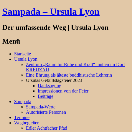
Sampada – Ursula Lyon
Der umfassende Weg | Ursula Lyon
Menü
Springe
Startseite
zum
Ursula Lyon
Inhalt
Zentrum „Raum für Ruhe und Kraft“ mitten im Dorf
KREUZAU
Eine Ehrung als älteste buddhistische Lehrerin
Ursulas Geburtstagsfeier 2023
Danksagung
Impressionen von der Feier
Beiträge
Sampada
Sampada-Werte
Autorisierte Personen
Termine
Wegbegleiter
Edler Achtfacher Pfad