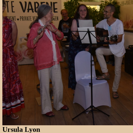
Fotos: Bella Volen im Auftrag von Marianne Merbeck-Khouri
Suchen
nach:
Ursula Lyon