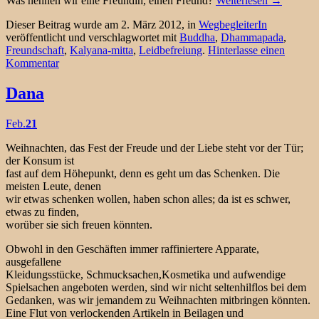
Was nennen wir eine Freundin, einen Freund?
Weiterlesen
→
Dieser Beitrag wurde am 2. März 2012, in
WegbegleiterIn
veröffentlicht und verschlagwortet mit
Buddha
,
Dhammapada
,
Freundschaft
,
Kalyana-mitta
,
Leidbefreiung
.
Hinterlasse einen
Kommentar
Dana
Feb.
21
Weihnachten, das Fest der Freude und der Liebe steht vor der Tür;
der Konsum ist
fast auf dem Höhepunkt, denn es geht um das Schenken. Die
meisten Leute, denen
wir etwas schenken wollen, haben schon alles; da ist es schwer,
etwas zu finden,
worüber sie sich freuen könnten.
Obwohl in den Geschäften immer raffiniertere Apparate,
ausgefallene
Kleidungsstücke, Schmucksachen,Kosmetika und aufwendige
Spielsachen angeboten werden, sind wir nicht seltenhilflos bei dem
Gedanken, was wir jemandem zu Weihnachten mitbringen könnten.
Eine Flut von verlockenden Artikeln in Beilagen und