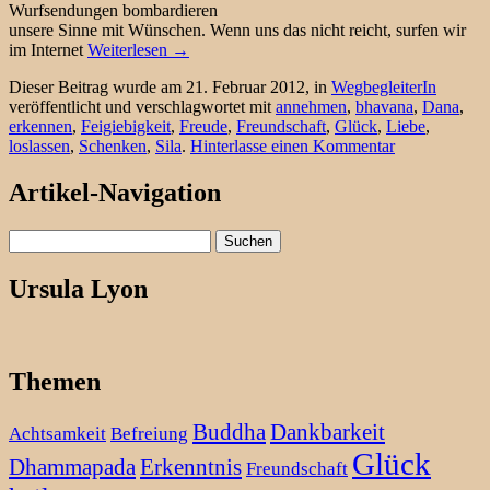
Wurfsendungen bombardieren
unsere Sinne mit Wünschen. Wenn uns das nicht reicht, surfen wir
im Internet
Weiterlesen
→
Dieser Beitrag wurde am 21. Februar 2012, in
WegbegleiterIn
veröffentlicht und verschlagwortet mit
annehmen
,
bhavana
,
Dana
,
erkennen
,
Feigiebigkeit
,
Freude
,
Freundschaft
,
Glück
,
Liebe
,
loslassen
,
Schenken
,
Sila
.
Hinterlasse einen Kommentar
Artikel-Navigation
Suchen
nach:
Ursula Lyon
Themen
Buddha
Dankbarkeit
Achtsamkeit
Befreiung
Glück
Dhammapada
Erkenntnis
Freundschaft