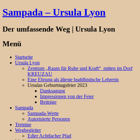
Sampada – Ursula Lyon
Der umfassende Weg | Ursula Lyon
Menü
Springe
Startseite
zum
Ursula Lyon
Inhalt
Zentrum „Raum für Ruhe und Kraft“ mitten im Dorf
KREUZAU
Eine Ehrung als älteste buddhistische Lehrerin
Ursulas Geburtstagsfeier 2023
Danksagung
Impressionen von der Feier
Beiträge
Sampada
Sampada-Werte
Autorisierte Personen
Termine
Wegbegleiter
Edler Achtfacher Pfad