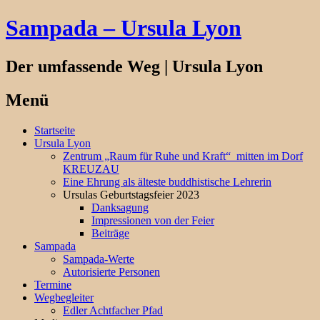
Sampada – Ursula Lyon
Der umfassende Weg | Ursula Lyon
Menü
Springe
Startseite
zum
Ursula Lyon
Inhalt
Zentrum „Raum für Ruhe und Kraft“ mitten im Dorf
KREUZAU
Eine Ehrung als älteste buddhistische Lehrerin
Ursulas Geburtstagsfeier 2023
Danksagung
Impressionen von der Feier
Beiträge
Sampada
Sampada-Werte
Autorisierte Personen
Termine
Wegbegleiter
Edler Achtfacher Pfad