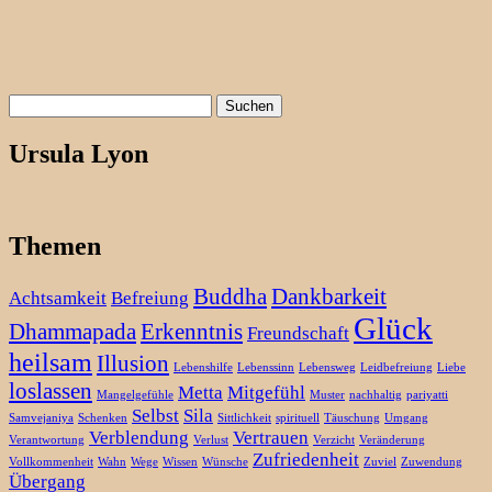
Suchen
nach:
Ursula Lyon
Themen
Buddha
Dankbarkeit
Achtsamkeit
Befreiung
Glück
Dhammapada
Erkenntnis
Freundschaft
heilsam
Illusion
Lebenshilfe
Lebenssinn
Lebensweg
Leidbefreiung
Liebe
loslassen
Metta
Mitgefühl
Mangelgefühle
Muster
nachhaltig
pariyatti
Selbst
Sila
Samvejaniya
Schenken
Sittlichkeit
spirituell
Täuschung
Umgang
Verblendung
Vertrauen
Verantwortung
Verlust
Verzicht
Veränderung
Zufriedenheit
Vollkommenheit
Wahn
Wege
Wissen
Wünsche
Zuviel
Zuwendung
Übergang