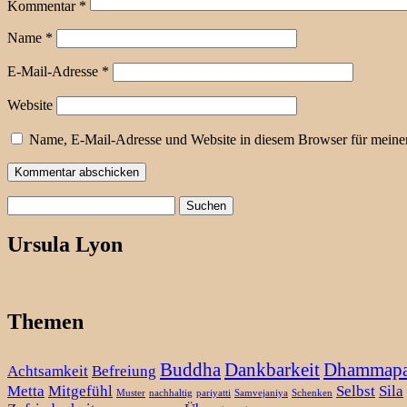
Kommentar
*
Name
*
E-Mail-Adresse
*
Website
Name, E-Mail-Adresse und Website in diesem Browser für meine
Suchen
nach:
Ursula Lyon
Themen
Buddha
Dankbarkeit
Dhammap
Achtsamkeit
Befreiung
Metta
Mitgefühl
Selbst
Sila
Muster
nachhaltig
pariyatti
Samvejaniya
Schenken