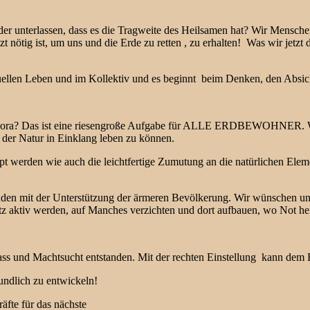
der unterlassen, dass es die Tragweite des Heilsamen hat? Wir Mensch
t nötig ist, um uns und die Erde zu retten , zu erhalten! Was wir jetzt
uellen Leben und im Kollektiv und es beginnt beim Denken, den Absi
 Flora? Das ist eine riesengroße Aufgabe für ALLE ERDBEWOHNER. Wor
 der Natur in Einklang leben zu können.
oppt werden wie auch die leichtfertige Zumutung an die natürlichen 
den mit der Unterstützung der ärmeren Bevölkerung. Wir wünschen uns 
 aktiv werden, auf Manches verzichten und dort aufbauen, wo Not her
Hass und Machtsucht entstanden. Mit der rechten Einstellung kann dem 
undlich zu entwickeln!
äfte für das nächste