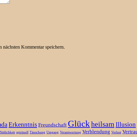
n nächsten Kommentar speichern.
Glück
heilsam
ada
Erkenntnis
Illusion
Freundschaft
Verblendung
Vertra
Sittlichkeit
spirituell
Täuschung
Umgang
Verantwortung
Verlust