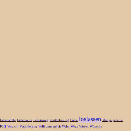
loslassen
Lebenshilfe
Lebenssinn
Lebensweg
Leidbefreiung
Liebe
Mangelgefühle
uen
Verzicht
Veränderung
Vollkommenheit
Wahn
Wege
Wissen
Wünsche