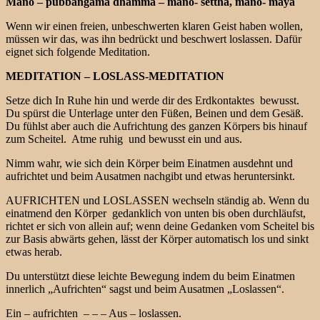
Mano – pubbangama dhamma – mano- settha, mano- maya
Wenn wir einen freien, unbeschwerten klaren Geist haben wollen,
müssen wir das, was ihn bedrückt und beschwert loslassen. Dafür
eignet sich folgende Meditation.
MEDITATION – LOSLASS-MEDITATION
Setze dich In Ruhe hin und werde dir des Erdkontaktes bewusst.
Du spürst die Unterlage unter den Füßen, Beinen und dem Gesäß.
Du fühlst aber auch die Aufrichtung des ganzen Körpers bis hinauf
zum Scheitel. Atme ruhig und bewusst ein und aus.
Nimm wahr, wie sich dein Körper beim Einatmen ausdehnt und
aufrichtet und beim Ausatmen nachgibt und etwas heruntersinkt.
AUFRICHTEN und LOSLASSEN wechseln ständig ab. Wenn du
einatmend den Körper gedanklich von unten bis oben durchläufst,
richtet er sich von allein auf; wenn deine Gedanken vom Scheitel bis
zur Basis abwärts gehen, lässt der Körper automatisch los und sinkt
etwas herab.
Du unterstützt diese leichte Bewegung indem du beim Einatmen
innerlich „Aufrichten“ sagst und beim Ausatmen „Loslassen“.
Ein – aufrichten – – – Aus – loslassen.