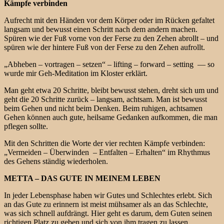
Kämpfe verbinden
Aufrecht mit den Händen vor dem Körper oder im Rücken gefaltet
langsam und bewusst einen Schritt nach dem andern machen.
Spüren wie der Fuß vorne von der Ferse zu den Zehen abrollt – und
spüren wie der hintere Fuß von der Ferse zu den Zehen aufrollt.
„Abheben – vortragen – setzen“ – lifting – forward – setting — so
wurde mir Geh-Meditation im Kloster erklärt.
Man geht etwa 20 Schritte, bleibt bewusst stehen, dreht sich um und
geht die 20 Schritte zurück – langsam, achtsam. Man ist bewusst
beim Gehen und nicht beim Denken. Beim ruhigen, achtsamen
Gehen können auch gute, heilsame Gedanken aufkommen, die man
pflegen sollte.
Mit den Schritten die Worte der vier rechten Kämpfe verbinden:
„Vermeiden – Überwinden – Entfalten – Erhalten“ im Rhythmus
des Gehens ständig wiederholen.
METTA – DAS GUTE IN MEINEM LEBEN
In jeder Lebensphase haben wir Gutes und Schlechtes erlebt. Sich
an das Gute zu erinnern ist meist mühsamer als an das Schlechte,
was sich schnell aufdrängt. Hier geht es darum, dem Guten seinen
richtigen Platz zu geben und sich von ihm tragen zu lassen.