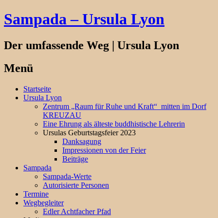
Sampada – Ursula Lyon
Der umfassende Weg | Ursula Lyon
Menü
Springe
Startseite
zum
Ursula Lyon
Inhalt
Zentrum „Raum für Ruhe und Kraft“ mitten im Dorf
KREUZAU
Eine Ehrung als älteste buddhistische Lehrerin
Ursulas Geburtstagsfeier 2023
Danksagung
Impressionen von der Feier
Beiträge
Sampada
Sampada-Werte
Autorisierte Personen
Termine
Wegbegleiter
Edler Achtfacher Pfad