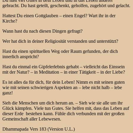
Du hast viel Gutes in dein Leben und in das Leben anderer
gebracht. Du hast geteilt, geschenkt, geholfen, zugehört und gelacht.
Hattest Du einen Gottglauben – einen Engel? Wart ihr in der
Kirche?
Wann hast du nach diesen Dingen gefragt?
Wer hat dich in deiner Religiosität verstanden und unterstützt?
Hast du einen spirituellen Weg oder Raum gefunden, der dich
innerlich anspricht?
Hast du einmal ein Gipfelerlebnis gehabt – vielleicht das Einssein
mit der Natur? – in Meditation – in einer Tätigkeit – in der Liebe?
Es ist alles da für dich, für dein Leben! Nimm es mit seinen guten
wie mit seinen schwierigen Aspekten an – lebe nicht halb – lebe
ganz!
Sieh die Menschen um dich herum an. – Sieh wie sie alle um ihr
Glück kämpfen. Viele tun Gutes. Sie helfen mit, dass das Leben auf
dieser Erde bestehen kann. Fühle dich verbunden mit der großen
Gemeinschaft aller Lebewesen.
Dhammapada Vers 183 (Version U.L.)