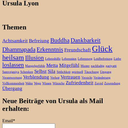
Ursula Lyon
Themen
Buddha
Dankbarkeit
Achtsamkeit
Befreiung
Glück
Dhammapada
Erkenntnis
Freundschaft
heilsam
Illusion
Lebenshilfe
Lebenssinn
Lebensweg
Leidbefreiung
Liebe
loslassen
Metta
Mitgefühl
Mangelgefühle
Muster
nachhaltig
pariyatti
Selbst
Sila
Samvejaniya
Schenken
Sittlichkeit
spirituell
Täuschung
Umgang
Verblendung
Vertrauen
Verantwortung
Verlust
Verzicht
Veränderung
Zufriedenheit
Vollkommenheit
Wahn
Wege
Wissen
Wünsche
Zuviel
Zuwendung
Übergang
Neue Beiträge von Ursula als Mail
erhalten:
Email*