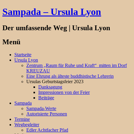
Sampada – Ursula Lyon
Der umfassende Weg | Ursula Lyon
Menü
Springe
Startseite
zum
Ursula Lyon
Inhalt
Zentrum „Raum für Ruhe und Kraft“ mitten im Dorf
KREUZAU
Eine Ehrung als älteste buddhistische Lehrerin
Ursulas Geburtstagsfeier 2023
Danksagung
Impressionen von der Feier
Beiträge
Sampada
Sampada-Werte
Autorisierte Personen
Termine
Wegbegleiter
Edler Achtfacher Pfad