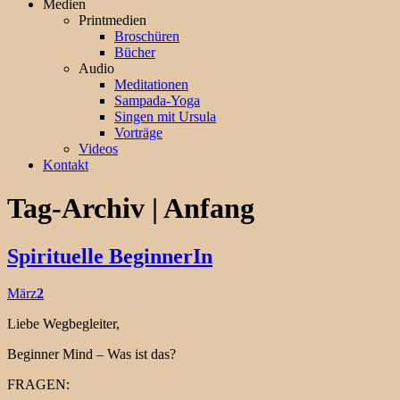
Medien
Printmedien
Broschüren
Bücher
Audio
Meditationen
Sampada-Yoga
Singen mit Ursula
Vorträge
Videos
Kontakt
Tag-Archiv | Anfang
Spirituelle BeginnerIn
März
2
Liebe Wegbegleiter,
Beginner Mind – Was ist das?
FRAGEN: