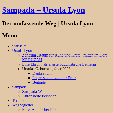
Sampada – Ursula Lyon
Der umfassende Weg | Ursula Lyon
Menü
Springe
Startseite
zum
Ursula Lyon
Inhalt
Zentrum „Raum für Ruhe und Kraft“ mitten im Dorf
KREUZAU
Eine Ehrung als älteste buddhistische Lehrerin
Ursulas Geburtstagsfeier 2023
Danksagung
Impressionen von der Feier
Beiträge
Sampada
Sampada-Werte
Autorisierte Personen
Termine
Wegbegleiter
Edler Achtfacher Pfad