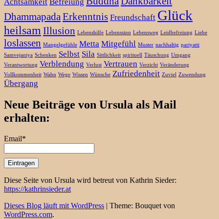
Buddha
Dankbarkeit
Achtsamkeit
Befreiung
Glück
Dhammapada
Erkenntnis
Freundschaft
heilsam
Illusion
Lebenshilfe
Lebenssinn
Lebensweg
Leidbefreiung
Liebe
loslassen
Metta
Mitgefühl
Mangelgefühle
Muster
nachhaltig
pariyatti
Selbst
Sila
Samvejaniya
Schenken
Sittlichkeit
spirituell
Täuschung
Umgang
Verblendung
Vertrauen
Verantwortung
Verlust
Verzicht
Veränderung
Zufriedenheit
Vollkommenheit
Wahn
Wege
Wissen
Wünsche
Zuviel
Zuwendung
Übergang
Neue Beiträge von Ursula als Mail
erhalten:
Email*
Diese Seite von Ursula wird betreut von Kathrin Sieder:
https://kathrinsieder.at
Dieses Blog läuft mit WordPress
|
Theme: Bouquet von
WordPress.com
.