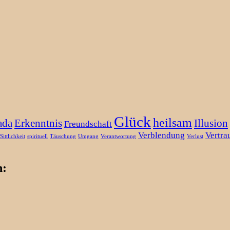
Glück
heilsam
ada
Erkenntnis
Illusion
Freundschaft
Verblendung
Vertra
Sittlichkeit
spirituell
Täuschung
Umgang
Verantwortung
Verlust
n: