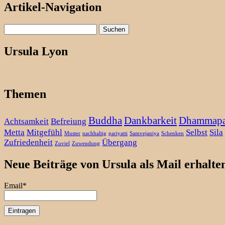
Artikel-Navigation
Suchen
nach:
Ursula Lyon
Themen
Buddha
Dankbarkeit
Dhammap
Achtsamkeit
Befreiung
Metta
Mitgefühl
Selbst
Sila
Muster
nachhaltig
pariyatti
Samvejaniya
Schenken
Zufriedenheit
Übergang
Zuviel
Zuwendung
Neue Beiträge von Ursula als Mail erhalte
Email*