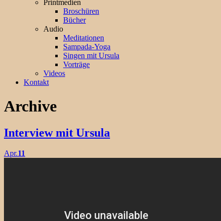
Printmedien
Broschüren
Bücher
Audio
Meditationen
Sampada-Yoga
Singen mit Ursula
Vorträge
Videos
Kontakt
Archive
Interview mit Ursula
Apr.
11