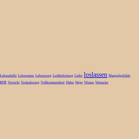
loslassen
Lebenshilfe
Lebenssinn
Lebensweg
Leidbefreiung
Liebe
Mangelgefühle
uen
Verzicht
Veränderung
Vollkommenheit
Wahn
Wege
Wissen
Wünsche