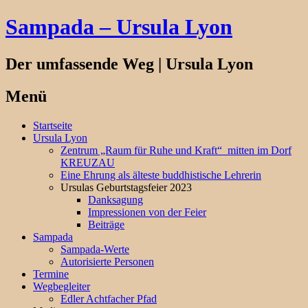
Sampada – Ursula Lyon
Der umfassende Weg | Ursula Lyon
Menü
Springe
Startseite
zum
Ursula Lyon
Inhalt
Zentrum „Raum für Ruhe und Kraft“ mitten im Dorf
KREUZAU
Eine Ehrung als älteste buddhistische Lehrerin
Ursulas Geburtstagsfeier 2023
Danksagung
Impressionen von der Feier
Beiträge
Sampada
Sampada-Werte
Autorisierte Personen
Termine
Wegbegleiter
Edler Achtfacher Pfad