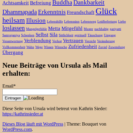
Buddha
Dankbarkeit
Achtsamkeit
Befreiung
Glück
Dhammapada
Erkenntnis
Freundschaft
heilsam
Illusion
Lebenshilfe
Lebenssinn
Lebensweg
Leidbefreiung
Liebe
loslassen
Metta
Mitgefühl
Mangelgefühle
Muster
nachhaltig
pariyatti
Selbst
Sila
Samvejaniya
Schenken
Sittlichkeit
spirituell
Täuschung
Umgang
Verblendung
Vertrauen
Verantwortung
Verlust
Verzicht
Veränderung
Zufriedenheit
Vollkommenheit
Wahn
Wege
Wissen
Wünsche
Zuviel
Zuwendung
Übergang
Neue Beiträge von Ursula als Mail
erhalten:
Email*
Diese Seite von Ursula wird betreut von Kathrin Sieder:
https://kathrinsieder.at
Dieses Blog läuft mit WordPress
|
Theme: Bouquet von
WordPress.com
.