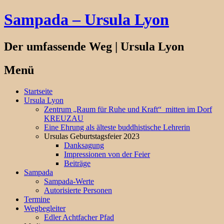
Sampada – Ursula Lyon
Der umfassende Weg | Ursula Lyon
Menü
Springe
Startseite
zum
Ursula Lyon
Inhalt
Zentrum „Raum für Ruhe und Kraft“ mitten im Dorf
KREUZAU
Eine Ehrung als älteste buddhistische Lehrerin
Ursulas Geburtstagsfeier 2023
Danksagung
Impressionen von der Feier
Beiträge
Sampada
Sampada-Werte
Autorisierte Personen
Termine
Wegbegleiter
Edler Achtfacher Pfad