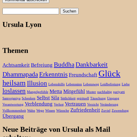
Suchen
nach:
Ursula Lyon
Themen
Buddha
Dankbarkeit
Achtsamkeit
Befreiung
Glück
Dhammapada
Erkenntnis
Freundschaft
heilsam
Illusion
Lebenshilfe
Lebenssinn
Lebensweg
Leidbefreiung
Liebe
loslassen
Metta
Mitgefühl
Mangelgefühle
Muster
nachhaltig
pariyatti
Selbst
Sila
Samvejaniya
Schenken
Sittlichkeit
spirituell
Täuschung
Umgang
Verblendung
Vertrauen
Verantwortung
Verlust
Verzicht
Veränderung
Zufriedenheit
Vollkommenheit
Wahn
Wege
Wissen
Wünsche
Zuviel
Zuwendung
Übergang
Neue Beiträge von Ursula als Mail