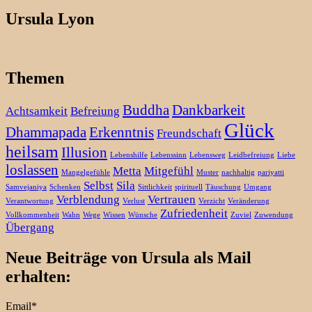
Ursula Lyon
Themen
Buddha
Dankbarkeit
Achtsamkeit
Befreiung
Glück
Dhammapada
Erkenntnis
Freundschaft
heilsam
Illusion
Lebenshilfe
Lebenssinn
Lebensweg
Leidbefreiung
Liebe
loslassen
Metta
Mitgefühl
Mangelgefühle
Muster
nachhaltig
pariyatti
Selbst
Sila
Samvejaniya
Schenken
Sittlichkeit
spirituell
Täuschung
Umgang
Verblendung
Vertrauen
Verantwortung
Verlust
Verzicht
Veränderung
Zufriedenheit
Vollkommenheit
Wahn
Wege
Wissen
Wünsche
Zuviel
Zuwendung
Übergang
Neue Beiträge von Ursula als Mail
erhalten:
Email*