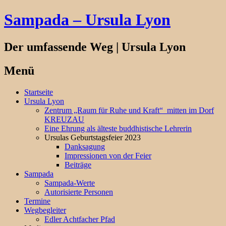
Sampada – Ursula Lyon
Der umfassende Weg | Ursula Lyon
Menü
Springe
Startseite
zum
Ursula Lyon
Inhalt
Zentrum „Raum für Ruhe und Kraft“ mitten im Dorf
KREUZAU
Eine Ehrung als älteste buddhistische Lehrerin
Ursulas Geburtstagsfeier 2023
Danksagung
Impressionen von der Feier
Beiträge
Sampada
Sampada-Werte
Autorisierte Personen
Termine
Wegbegleiter
Edler Achtfacher Pfad