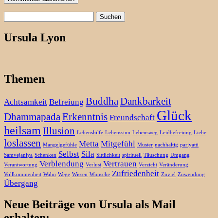
Suchen
nach:
Ursula Lyon
Themen
Buddha
Dankbarkeit
Achtsamkeit
Befreiung
Glück
Dhammapada
Erkenntnis
Freundschaft
heilsam
Illusion
Lebenshilfe
Lebenssinn
Lebensweg
Leidbefreiung
Liebe
loslassen
Metta
Mitgefühl
Mangelgefühle
Muster
nachhaltig
pariyatti
Selbst
Sila
Samvejaniya
Schenken
Sittlichkeit
spirituell
Täuschung
Umgang
Verblendung
Vertrauen
Verantwortung
Verlust
Verzicht
Veränderung
Zufriedenheit
Vollkommenheit
Wahn
Wege
Wissen
Wünsche
Zuviel
Zuwendung
Übergang
Neue Beiträge von Ursula als Mail
erhalten: