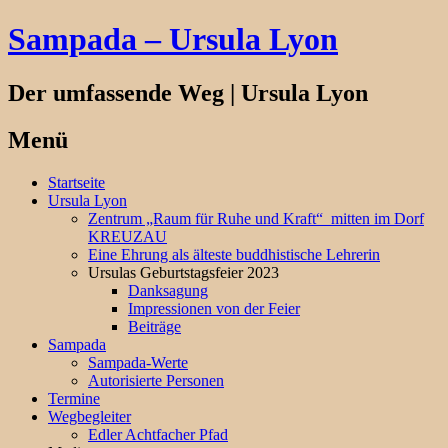
Sampada – Ursula Lyon
Der umfassende Weg | Ursula Lyon
Menü
Springe
Startseite
zum
Ursula Lyon
Inhalt
Zentrum „Raum für Ruhe und Kraft“ mitten im Dorf
KREUZAU
Eine Ehrung als älteste buddhistische Lehrerin
Ursulas Geburtstagsfeier 2023
Danksagung
Impressionen von der Feier
Beiträge
Sampada
Sampada-Werte
Autorisierte Personen
Termine
Wegbegleiter
Edler Achtfacher Pfad