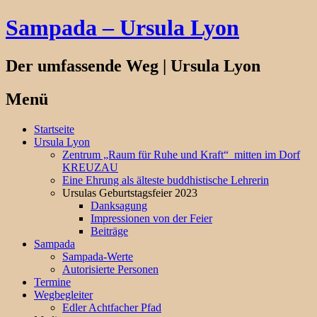
Sampada – Ursula Lyon
Der umfassende Weg | Ursula Lyon
Menü
Springe
Startseite
zum
Ursula Lyon
Inhalt
Zentrum „Raum für Ruhe und Kraft“ mitten im Dorf
KREUZAU
Eine Ehrung als älteste buddhistische Lehrerin
Ursulas Geburtstagsfeier 2023
Danksagung
Impressionen von der Feier
Beiträge
Sampada
Sampada-Werte
Autorisierte Personen
Termine
Wegbegleiter
Edler Achtfacher Pfad